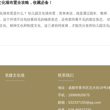
文化墙布置全攻略，收藏必备！
化墙布置是什么？ 幼儿园文化墙布置，简单来说，就是通过园长、教师
。这个环境不仅包括看得见的物质形态，还有那些看不见的观念形态。 
文化、精神文化和制度文化。这三者协同发展，才能充分发挥幼儿园文化
幼儿和谐全面发展的乐园。 物质文化：物质环境 幼儿园的物质文化，也就是我们常说的物质环境，包括教室布置、
图书角等等。这些都需要通过精心设计，让孩子们在一个舒适、安全、有趣的环境中学习。 精神文化
文化是幼儿园文化的最高层，也是最核心的部分。它包括幼儿园在长期办
。这种精神文化不仅影响着教职员工的行为，也会潜移默化地影响孩子们的成长。 制度文化：园规园纪 
和执行一系列规章制度，来规范和引导师生的行为。比如，幼儿园的作息
。 幼儿园文化建设的核心 幼儿园文化建设的核心在于精神文化的培育
地认同这些价值观念，并将这些共同认定的价值观落实到日常的言行举止
过创意设计，让文化墙不仅美观，还能传递正能量，激发孩子们的创造力
党建文化墙
联系我们
础。每个班级都可以根据自己的特色和需求，设计出独特的文化墙，营造
文化建设的具体体现。通过班级文化建设，让孩子们在潜移默化中接受良
地址：成都市青羊区北大街19号3栋
幼儿园 无论是教育培训机构还是幼儿园，文化布置都是一个非常重要的
手机：18980820575
力。 创意文化墙设计 创意文化墙设计是幼儿园文化布置的关键。通过创意设计，让文化墙不仅美观，还能
邮箱：532337155@qq.com
量，激发孩子们的创造力和想象力。 班级文化墙布置 班级文化墙布置
传真：028-86922220