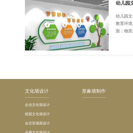
幼儿园
幼儿园文
教育环境
面：物质
乐进步的精神家园，也是
玩具设施、
园的精神
念的行为模式
通过制定
组成部分
发自内心
部分。通
文化墙设计
形象墙制作
布置的基
企业文化墙设计
是幼儿园
训机构和
校园文化墙设计
量，激发孩子们的学习兴趣和创造
会议室墙面设计
传递正能
走廊文化墙设计