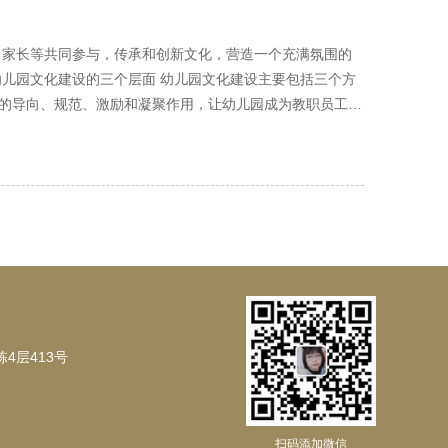
、家长等共同参与，传承和创新文化，营造一个充满氛围的
幼儿园文化建设的三个层面 幼儿园文化建设主要包括三个方
的导向、规范、激励和凝聚作用，让幼儿园成为教职员工快
：价值观念和风俗习惯 幼儿
园过程中形成的一种特有的价值观念，以及承载这些价值观
幼儿园的制度文化则是
时间表、安全制度、家长会制度等等，都是制度文化的重要
。不仅要让全体教职员工持有先进的价值观念，而且要让他们
中。 创意文化墙设计 文化墙设计是幼儿园文化布置的重要
和想象力。 班级文化墙布置 班级文化墙布置是幼儿园文化
一个温馨、有趣的学习氛围。 班级文化建设 班级文化建设
好的教育，培养他们的团队合作精神和创新能力。 教育培
4层413号
环节。通过精心设计，让教育环境不仅美观，还能传递正能
是幼儿园文化布置的基础。每个班级都可以根据自己的特色和
扫码添加微信